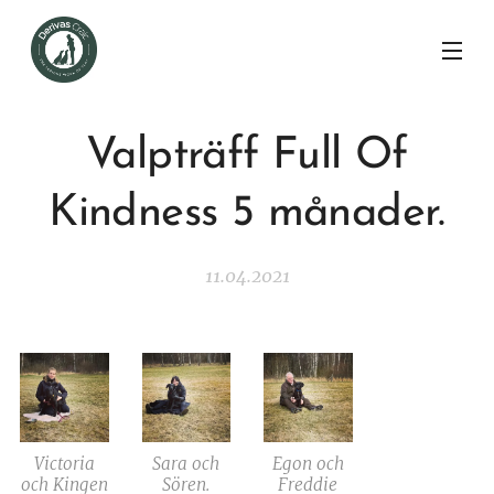
Valpträff Full Of
Kindness 5 månader.
11.04.2021
Victoria
Sara och
Egon och
och Kingen
Sören.
Freddie