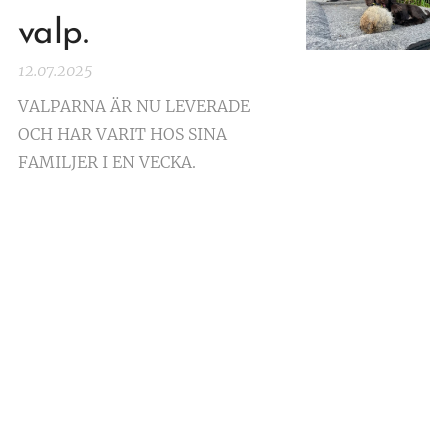
valp.
12.07.2025
VALPARNA ÄR NU LEVERADE
OCH HAR VARIT HOS SINA
FAMILJER I EN VECKA.
Nu är de här!
13.05.2025
Söndag 10 maj föddes vår första
cockerkull, Sivan klarade
valpningen galant och har sedan
dess snabbt glidit in i rollen som
mamma. Nu ser vi framemot att