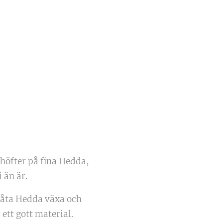
 höfter på fina Hedda,
i än är.
t låta Hedda växa och
 ett gott material.