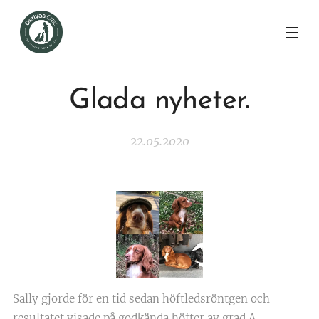
Glada nyheter.
22.05.2020
Sally gjorde för en tid sedan höftledsröntgen och
resultatet visade på godkända höfter av grad A.